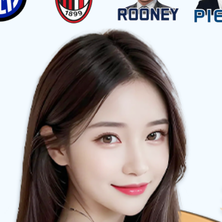
在刚刚落幕的欧洲青少年足球邀请赛中，一支来自
绩，横扫欧洲多支豪门青训梯队，最终捧起冠军
关于中国足球未来的无声宣言，向世界展示了中