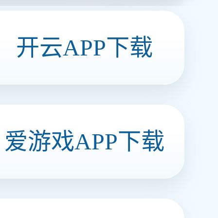
仅仅是比赛，更是一份久违的自信。以前我
要练对路子，中国少年完全可以和他们掰手
而言，或许比任何一座奖杯都更具价值。
球的未来埋下种子
突破，但它更应该被视作一个起点。七战全
逐步与世界接轨的积极信号。这些小球员们
能力，更重要的是拓宽了视野。他们亲身体
来的，不是喊出来的”这一朴素道理。当
中国足球的“种子”正在以正确的方式生根
量，今天的这场全胜战绩，或许就是他们心
注入了一剂强心针。但更值得我们深思的
理念的革新。对于中国U12少年而言，这