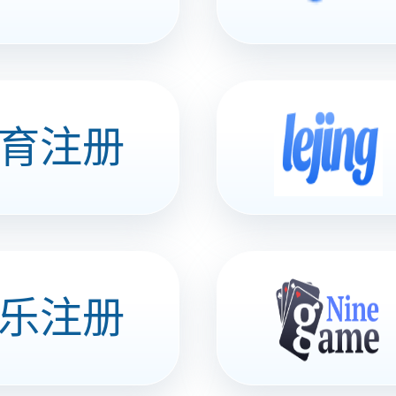
季35球：巴
伦纳德健康成续约障碍，
锡安鹈鹕
快船是否愿
成“玻璃人
2026-07-27
2026-06
联系我们
support@fishermanshirts.com
冠