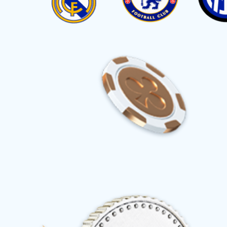
首页
/
体育资讯
/ 正文