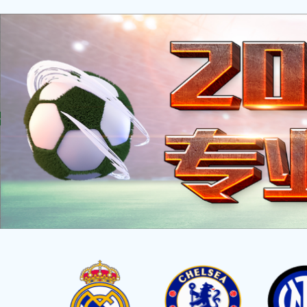
立即注册
冠亚官方网站
官网 
据平台
冠亚官方网站 OFFICIAL WEBSITE
自2022年创立以来，
冠亚官方网站
致力于为用户
杯、LPL在内的热门赛事直播与数据服务，广受
立即下载冠亚官方网站APP